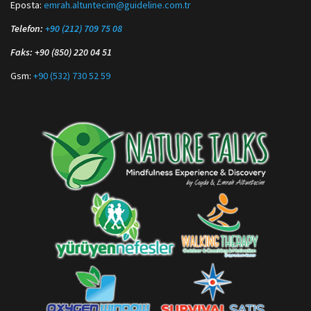
Eposta:
emrah.altuntecim@guideline.com.tr
Telefon:
+90 (212) 709 75 08
Faks: +90 (850) 220 04 51
Gsm:
+90 (532) 730 52 59