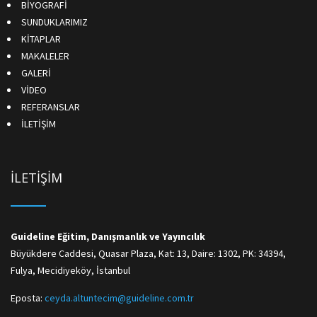
BİYOGRAFİ
SUNDUKLARIMIZ
KİTAPLAR
MAKALELER
GALERİ
VİDEO
REFERANSLAR
İLETİŞİM
İLETİŞİM
Guideline Eğitim, Danışmanlık ve Yayıncılık
Büyükdere Caddesi, Quasar Plaza, Kat: 13, Daire: 1302, PK: 34394,
Fulya, Mecidiyeköy, İstanbul
Eposta:
ceyda.altuntecim@guideline.com.tr