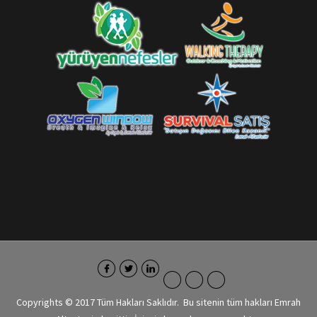
Copyrights © 2017 Tüm Hakları Saklıdır. Bu sitenin tüm hakları Emrah