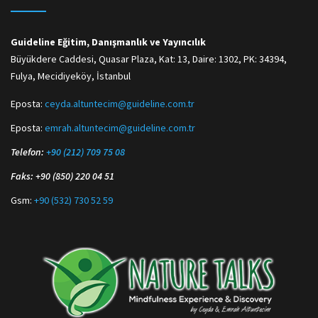
Guideline Eğitim, Danışmanlık ve Yayıncılık
Büyükdere Caddesi, Quasar Plaza, Kat: 13, Daire: 1302, PK: 34394,
Fulya, Mecidiyeköy, İstanbul
Eposta:
ceyda.altuntecim@guideline.com.tr
Eposta:
emrah.altuntecim@guideline.com.tr
Telefon:
+90 (212) 709 75 08
Faks: +90 (850) 220 04 51
Gsm:
+90 (532) 730 52 59