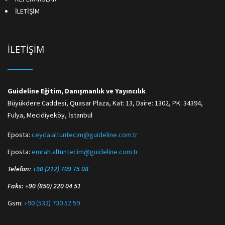
İLETİŞİM
İLETİŞİM
Guideline Eğitim, Danışmanlık ve Yayıncılık
Büyükdere Caddesi, Quasar Plaza, Kat: 13, Daire: 1302, PK: 34394,
Fulya, Mecidiyeköy, İstanbul
Eposta:
ceyda.altuntecim@guideline.com.tr
Eposta:
emrah.altuntecim@guideline.com.tr
Telefon:
+90 (212) 709 75 08
Faks: +90 (850) 220 04 51
Gsm:
+90 (532) 730 52 59