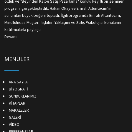
olduk ve "Beyinden Kalbe Satış Pazarlama" konulu keyifli bir seminer
programı gerçekleştirdik. Hakan Okay ve Emrah Altuntecim’in
sunumları büyük beğeni topladı. İlgili programda Emrah Altuntecim,
Mindfulness Müşteri İlişkileri Yaklaşımı ve Satış Psikolojisi konularını
katılımcılarla paylaştı.
Devamı
MENÜLER
ANA SAYFA
BİYOGRAFİ
SUNDUKLARIMIZ
KİTAPLAR
MAKALELER
GALERİ
VİDEO
REFERANSLAR