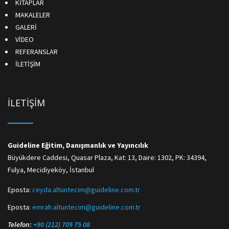
KİTAPLAR
MAKALELER
GALERİ
VİDEO
REFERANSLAR
İLETİŞİM
İLETİŞİM
Guideline Eğitim, Danışmanlık ve Yayıncılık
Büyükdere Caddesi, Quasar Plaza, Kat: 13, Daire: 1302, PK: 34394,
Fulya, Mecidiyeköy, İstanbul
Eposta:
ceyda.altuntecim@guideline.com.tr
Eposta:
emrah.altuntecim@guideline.com.tr
Telefon:
+90 (212) 709 75 08